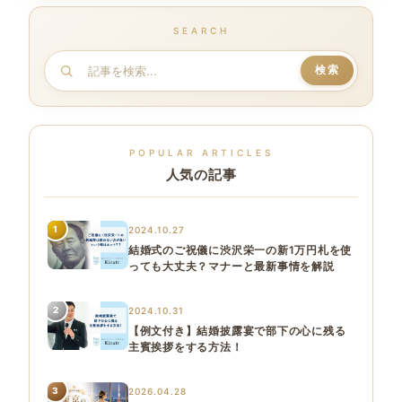
SEARCH
記
検索
事
を
検
POPULAR ARTICLES
索
人気の記事
1
2024.10.27
結婚式のご祝儀に渋沢栄一の新1万円札を使
っても大丈夫？マナーと最新事情を解説
2
2024.10.31
【例文付き】結婚披露宴で部下の心に残る
主賓挨拶をする方法！
3
2026.04.28