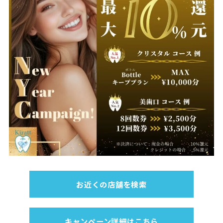
お近くの店舗を検索
キャンペーン詳細はこちら