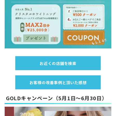
お近くの店舗を検索
お客様の改善事例と頂いた感想
GOLDキャンペーン（5月1日〜6月30日）