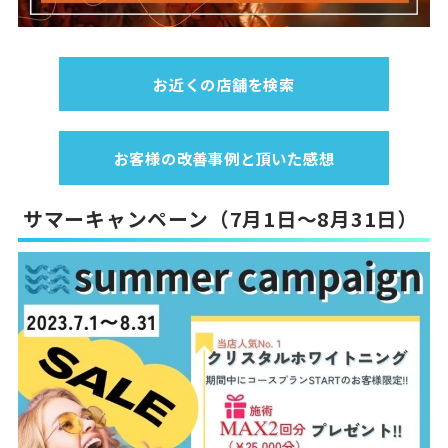
お近くの店舗を検索
お客様の改善事例と頂いた感想
サマーキャンペーン（7月1日〜8月31日）