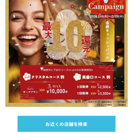
お近くの店舗を検索