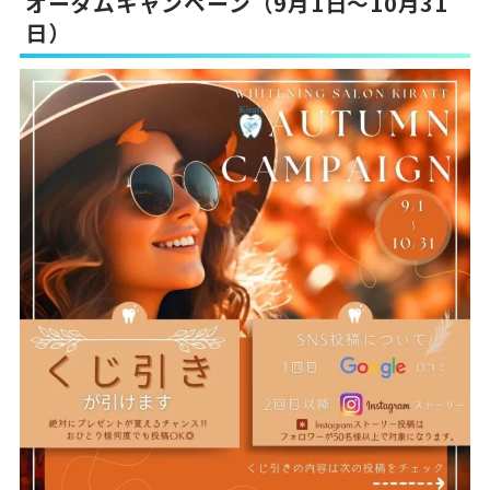
オータムキャンペーン（9月1日〜10月31
日）