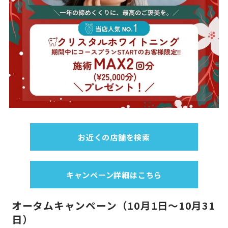
お近くの店舗を検索
キャンペーン詳細はこちら
オータムキャンペーン（10月1日〜10月31
日）