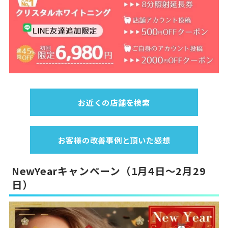
お近くの店舗を検索
お客様の改善事例と頂いた感想
NewYearキャンペーン（1月4日〜2月29
日）