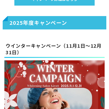
2025年度キャンペーン
ウインターキャンペーン（11月1日〜12月
31日）