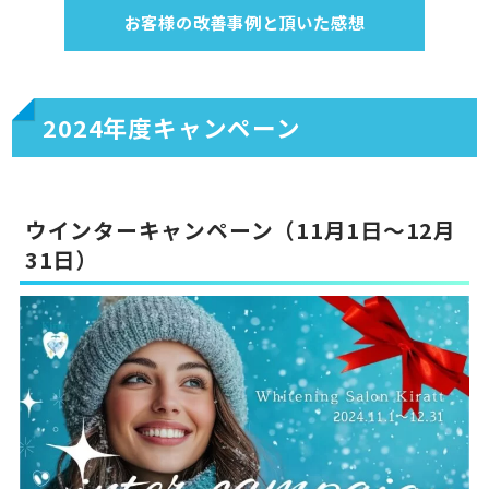
お客様の改善事例と頂いた感想
2024年度キャンペーン
ウインターキャンペーン（11月1日〜12月
31日）