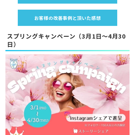
お客様の改善事例と頂いた感想
スプリングキャンペーン（3月1日〜4月30
日）