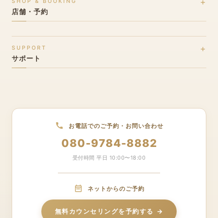
SHOP & BOOKING
料金プラン
店舗・予約
クイックプラン
店舗一覧(全国27店舗)
プレミアムプラン
SUPPORT
北海道・東北エリア
サポート
お客様の声
関東エリア
ブライダルブログ
★ 北陸エリア(発祥地)
よくある質問
甲信越エリア
お問い合わせ
東海エリア
お電話でのご予約・お問い合わせ
サイトマップ
関西エリア
080-9784-8882
中国・四国エリア
受付時間 平日 10:00〜18:00
九州・沖縄エリア
ネットからのご予約
無料カウンセリング予約
無料カウンセリングを予約する