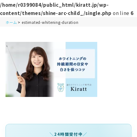
/home/r0399084/public_html/kiratt.jp/wp-
content/themes/shine-arc-child_/single.php
on line
6
ホーム
estimated-whitening-duration
24時間受付中