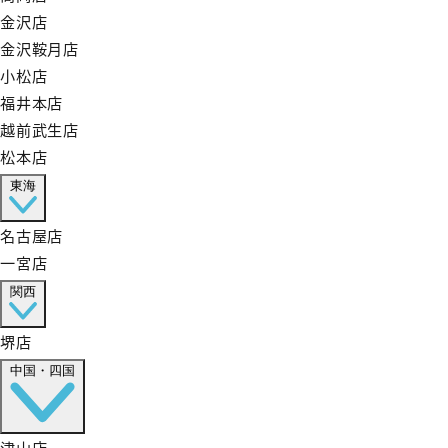
金沢店
金沢鞍月店
小松店
福井本店
越前武生店
松本店
東海
名古屋店
一宮店
関西
堺店
中国・四国
津山店