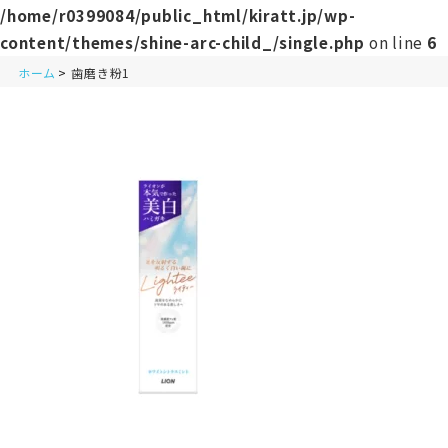
/home/r0399084/public_html/kiratt.jp/wp-
content/themes/shine-arc-child_/single.php
on line
6
ホーム
歯磨き粉1